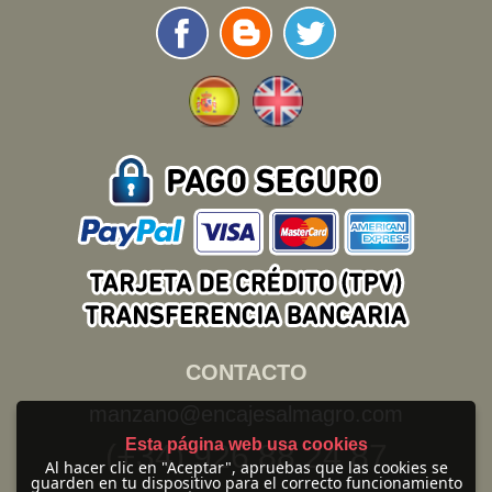
CONTACTO
manzano@encajesalmagro.com
Esta página web usa cookies
(+34) 926 88 24 87
Al hacer clic en "Aceptar", apruebas que las cookies se
guarden en tu dispositivo para el correcto funcionamiento